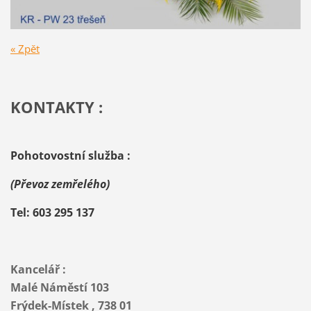
« Zpět
KONTAKTY :
Pohotovostní služba :
(Převoz zemřelého)
Tel: 603 295 137
Kancelář :
Malé Náměstí 103
Frýdek-Místek , 738 01