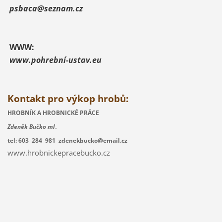
psbaca@seznam.cz
WWW:
www.pohrební-ustav.eu
Kontakt pro výkop hrobů:
HROBNÍK A HROBNICKÉ PRÁCE
.
Zdeněk Bučko ml
tel: 603 284 981 zdenekbucko@email.cz
www.hrobnickepracebucko.cz