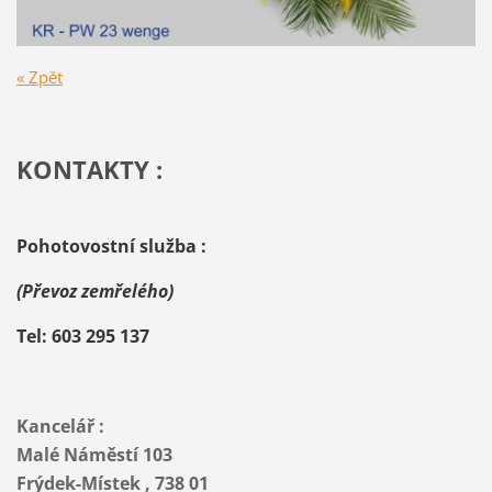
« Zpět
KONTAKTY :
Pohotovostní služba :
(Převoz zemřelého)
Tel: 603 295 137
Kancelář :
Malé Náměstí 103
Frýdek-Místek , 738 01