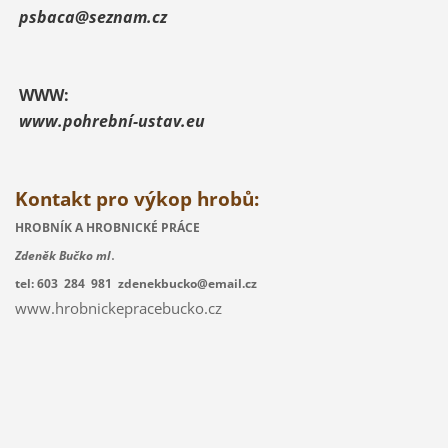
psbaca@seznam.cz
WWW:
www.pohrební-ustav.eu
Kontakt pro výkop hrobů:
HROBNÍK A HROBNICKÉ PRÁCE
.
Zdeněk Bučko ml
tel: 603 284 981 zdenekbucko@email.cz
www.hrobnickepracebucko.cz