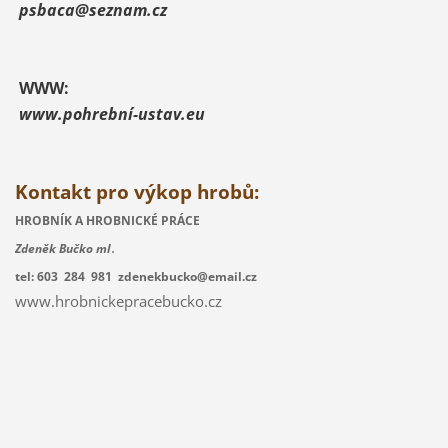
psbaca@seznam.cz
WWW:
www.pohrební-ustav.eu
Kontakt pro výkop hrobů:
HROBNÍK A HROBNICKÉ PRÁCE
.
Zdeněk Bučko ml
tel: 603 284 981 zdenekbucko@email.cz
www.hrobnickepracebucko.cz