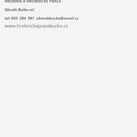
HROBNÍK A HROBNICKÉ PRÁCE
.
Zdeněk Bučko ml
tel: 603 284 981 zdenekbucko@email.cz
www.hrobnickepracebucko.cz